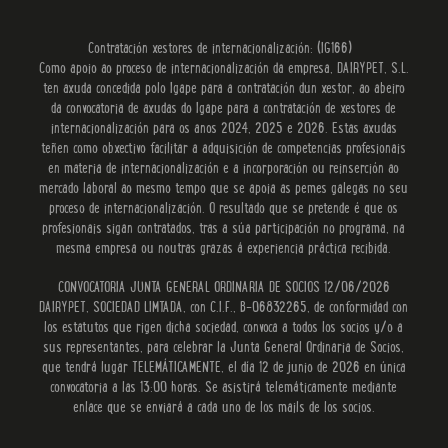
Contratación xestores de internacionalización: (IG166)
Como apoio ao proceso de internacionalización da empresa, DAIRYPET, S.L.
ten axuda concedida polo Igape para a contratación dun xestor, ao abeiro
da convocatoria de axudas do Igape para a contratación de xestores de
internacionalización para os anos 2024, 2025 e 2026. Estas axudas
teñen como obxectivo facilitar a adquisición de competencias profesionais
en materia de internacionalización e a incorporación ou reinserción ao
mercado laboral ao mesmo tempo que se apoia as pemes galegas no seu
proceso de internacionalización. O resultado que se pretende é que os
profesionais sigan contratados, tras a súa participación no programa, na
mesma empresa ou noutras grazas á experiencia práctica recibida.
CONVOCATORIA JUNTA GENERAL ORDINARIA DE SOCIOS 12/06/2026
DAIRYPET, SOCIEDAD LIMTADA, con C.I.F., B-06832265, de conformidad con
los estatutos que rigen dicha sociedad, convoca a todos los socios y/o a
sus representantes, para celebrar la Junta General Ordinaria de Socios,
que tendrá lugar TELEMÁTICAMENTE, el día 12 de junio de 2026 en única
convocatoria a las 13:00 horas. Se asistirá telemáticamente mediante
enlace que se enviará a cada uno de los mails de los socios.