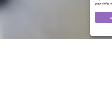
puede afectar ne
A
BLOG