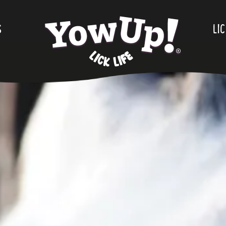
S
.
LIC