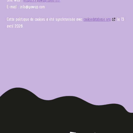
E-mail :
info@
yowup.com
Cette politique de cookies a été synchronisée avec
cookiedatabase.org
le 13
avril 2026.