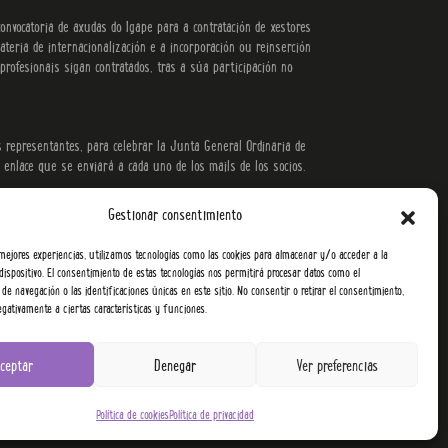
onvocatoria de axudas do Igape para a contratación de xestores
teria de internacionalización e a incorporación ou reinserción
ofesionais sigan contratados, tras a súa participación no
 representantes, para celebrar la Junta General Ordinaria de
enlace que se enviará a cada uno de los mails de los socios.
Gestionar consentimiento
 mejores experiencias, utilizamos tecnologías como las cookies para almacenar y/o acceder a la
dispositivo. El consentimiento de estas tecnologías nos permitirá procesar datos como el
e navegación o las identificaciones únicas en este sitio. No consentir o retirar el consentimiento,
gativamente a ciertas características y funciones.
ciones
ceptar
Denegar
Ver preferencias
Política de cookies
Política de privacidad