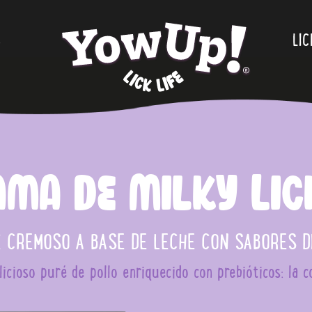
S
.
LIC
ama de Milky Lic
 CREMOSO A BASE DE LECHE CON SABORES D
icioso puré de pollo enriquecido con prebióticos: la co