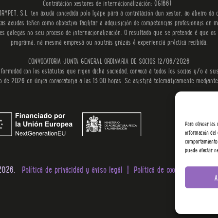
Contratación xestores de internacionalización: (IG166)
RYPET, S.L. ten axuda concedida polo Igape para a contratación dun xestor, ao abeiro da c
 axudas teñen como obxectivo facilitar a adquisición de competencias profesionais en ma
galegas no seu proceso de internacionalización. O resultado que se pretende é que os pr
programa, na mesma empresa ou noutras grazas á experiencia práctica recibida.
CONVOCATORIA JUNTA GENERAL ORDINARIA DE SOCIOS 12/06/2026
ormidad con los estatutos que rigen dicha sociedad, convoca a todos los socios y/o a sus
o de 2026 en única convocatoria a las 13:00 horas. Se asistirá telemáticamente mediante 
Para ofrecer las
información del 
comportamiento d
puede afectar ne
2026.
Política de privacidad y aviso legal
Política de cookies
Subven
A