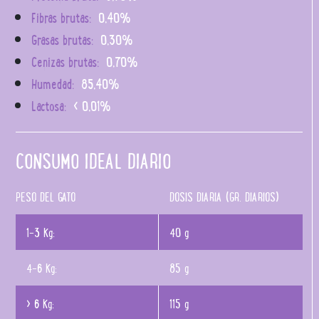
Fibras brutas:
0,40%
Grasas brutas:
0,30%
Cenizas brutas:
0,70%
Humedad:
85,40%
Lactosa:
< 0,01%
CONSUMO IDEAL DIARIO
PESO DEL GATO
DOSIS DIARIA (GR. DIARIOS)
1-3 Kg:
40 g
4-6 Kg:
85 g
> 6 Kg:
115 g