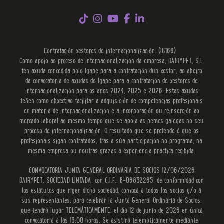
Contratación xestores de internacionalización: (IG166)
Como apoio ao proceso de internacionalización da empresa, DAIRYPET, S.L.
ten axuda concedida polo Igape para a contratación dun xestor, ao abeiro
da convocatoria de axudas do Igape para a contratación de xestores de
internacionalización para os anos 2024, 2025 e 2026. Estas axudas
teñen como obxectivo facilitar a adquisición de competencias profesionais
en materia de internacionalización e a incorporación ou reinserción ao
mercado laboral ao mesmo tempo que se apoia as pemes galegas no seu
proceso de internacionalización. O resultado que se pretende é que os
profesionais sigan contratados, tras a súa participación no programa, na
mesma empresa ou noutras grazas á experiencia práctica recibida.
CONVOCATORIA JUNTA GENERAL ORDINARIA DE SOCIOS 12/06/2026
DAIRYPET, SOCIEDAD LIMTADA, con C.I.F., B-06832265, de conformidad con
los estatutos que rigen dicha sociedad, convoca a todos los socios y/o a
sus representantes, para celebrar la Junta General Ordinaria de Socios,
que tendrá lugar TELEMÁTICAMENTE, el día 12 de junio de 2026 en única
convocatoria a las 13:00 horas. Se asistirá telemáticamente mediante