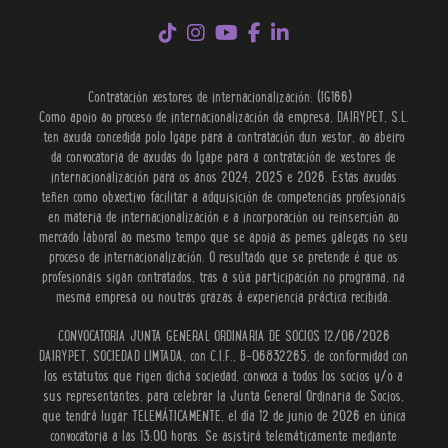
Contratación xestores de internacionalización: (IG166)
Como apoio ao proceso de internacionalización da empresa, DAIRYPET, S.L.
ten axuda concedida polo Igape para a contratación dun xestor, ao abeiro
da convocatoria de axudas do Igape para a contratación de xestores de
internacionalización para os anos 2024, 2025 e 2026. Estas axudas
teñen como obxectivo facilitar a adquisición de competencias profesionais
en materia de internacionalización e a incorporación ou reinserción ao
mercado laboral ao mesmo tempo que se apoia as pemes galegas no seu
proceso de internacionalización. O resultado que se pretende é que os
profesionais sigan contratados, tras a súa participación no programa, na
mesma empresa ou noutras grazas á experiencia práctica recibida.
CONVOCATORIA JUNTA GENERAL ORDINARIA DE SOCIOS 12/06/2026
DAIRYPET, SOCIEDAD LIMTADA, con C.I.F., B-06832265, de conformidad con
los estatutos que rigen dicha sociedad, convoca a todos los socios y/o a
sus representantes, para celebrar la Junta General Ordinaria de Socios,
que tendrá lugar TELEMÁTICAMENTE, el día 12 de junio de 2026 en única
convocatoria a las 13:00 horas. Se asistirá telemáticamente mediante