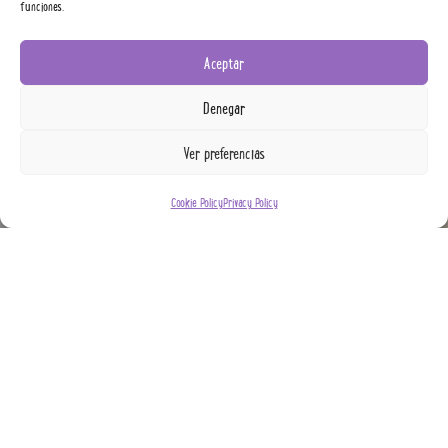
funciones.
Aceptar
Denegar
Ver preferencias
Cookie Policy
Privacy Policy
HEALTHY NUTRITION FOR
YOUR PET
We firmly believe in the importance of