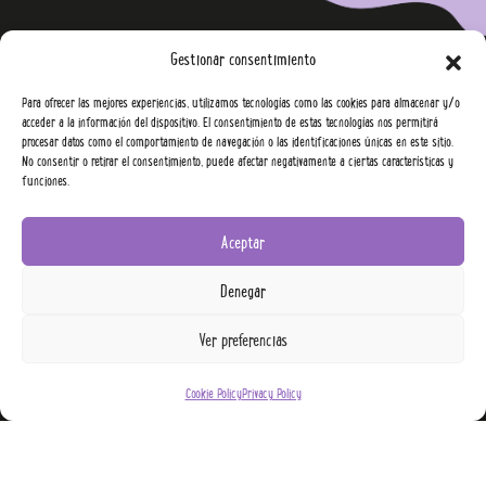
Gestionar consentimiento
Para ofrecer las mejores experiencias, utilizamos tecnologías como las cookies para almacenar y/o
acceder a la información del dispositivo. El consentimiento de estas tecnologías nos permitirá
procesar datos como el comportamiento de navegación o las identificaciones únicas en este sitio.
No consentir o retirar el consentimiento, puede afectar negativamente a ciertas características y
funciones.
Aceptar
CONTACT US
Denegar
info@yowup.com
Ver preferencias
FOLLOW US
Cookie Policy
Privacy Policy