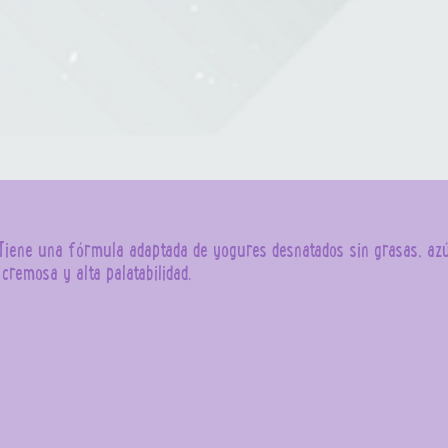
Tiene una fórmula adaptada de yogures desnatados sin grasas, azúc
cremosa y alta palatabilidad.