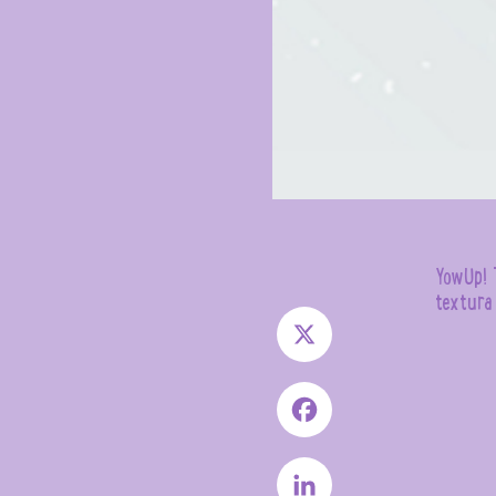
YowUp! 
textura 
X
Facebook