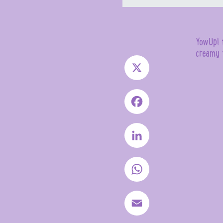
YowUp! f
creamy 
X
Facebook
LinkedIn
WhatsApp