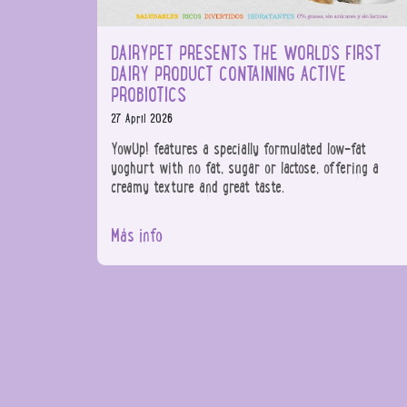
DAIRYPET PRESENTS THE WORLD’S FIRST
DAIRY PRODUCT CONTAINING ACTIVE
PROBIOTICS
27 April 2026
YowUp! features a specially formulated low-fat
yoghurt with no fat, sugar or lactose, offering a
creamy texture and great taste.
Más info