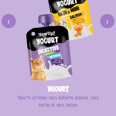
‹
›
Yaourt
Yaourts écrémés sans matières grasses, sans
sucres et sans lactose