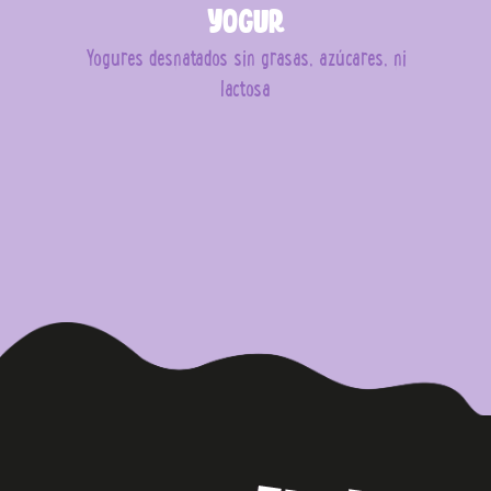
Yogur
Yogures desnatados sin grasas, azúcares, ni
lactosa