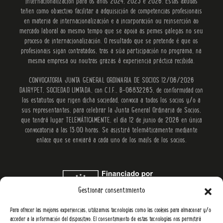
internacionalización para os anos 2024, 2025 e 2026. Estas axudas
teñen como obxectivo facilitar a adquisición de competencias profesionais
en materia de internacionalización e a incorporación ou reinserción ao
mercado laboral ao mesmo tempo que se apoia as pemes galegas no seu
proceso de internacionalización. O resultado que se pretende é que os
profesionais sigan contratados, tras a súa participación no programa, na
mesma empresa ou noutras grazas á experiencia práctica recibida.
CONVOCATORIA JUNTA GENERAL ORDINARIA DE SOCIOS 12/06/2026
DAIRYPET, SOCIEDAD LIMTADA, con C.I.F., B-06832265, de conformidad con
los estatutos que rigen dicha sociedad, convoca a todos los socios y/o a
sus representantes, para celebrar la Junta General Ordinaria de Socios,
que tendrá lugar TELEMÁTICAMENTE, el día 12 de junio de 2026 en única
convocatoria a las 13:00 horas. Se asistirá telemáticamente mediante
enlace que se enviará a cada uno de los mails de los socios.
Gestionar consentimiento
Para ofrecer las mejores experiencias, utilizamos tecnologías como las cookies para almacenar y/o
acceder a la información del dispositivo. El consentimiento de estas tecnologías nos permitirá