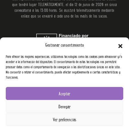
que tendrá lugar TELEMÁTICAMENTE, el día 12 de junio de 2026 en única
convocatoria a las 13:00 horas. Se asistirá telemáticamente mediante
enlace que se enviará a cada uno de los mails de los socios.
Gestionar consentimiento
Para ofrecer las mejores experiencias, utilizamos tecnologías como las cookies para almacenar y/o
acceder a la información del dispositivo. El consentimiento de estas tecnologías nos permitirá
procesar datos como el comportamiento de navegación o las identificaciones únicas en este sitio.
No consentir o retirar el consentimiento, puede afectar negativamente a ciertas características y
funciones.
Aceptar
YowUp 2026.
Denegar
Política de privacidad y aviso legal
Política de cookies
Subvenciones
Ver preferencias