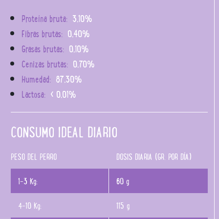
Proteína bruta:
3,10%
Fibras brutas:
0,40%
Grasas brutas:
0,10%
Cenizas brutas:
0,70%
Humedad:
87,30%
Lactosa:
< 0,01%
CONSUMO IDEAL DIARIO
PESO DEL PERRO
DOSIS DIARIA (GR. POR DÍA)
1-3 Kg:
60 g
4-10 Kg:
115 g