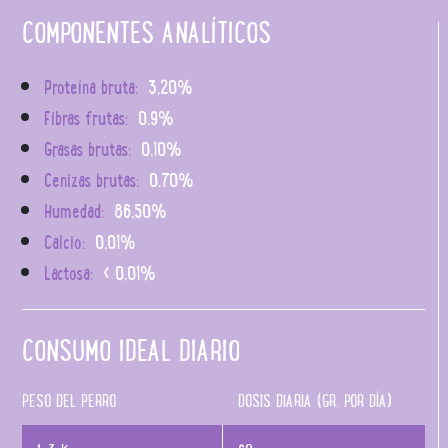
COMPONENTES ANALÍTICOS
Proteína bruta:
3,20%
Fibras frutas:
0,9%
Grasas brutas:
0,10%
Cenizas brutas:
0,70%
Humedad:
86,50%
Calcio:
0,01%
Lactosa:
< 0,01%
CONSUMO IDEAL DIARIO
PESO DEL PERRO
DOSIS DIARIA (GR. POR DÍA)