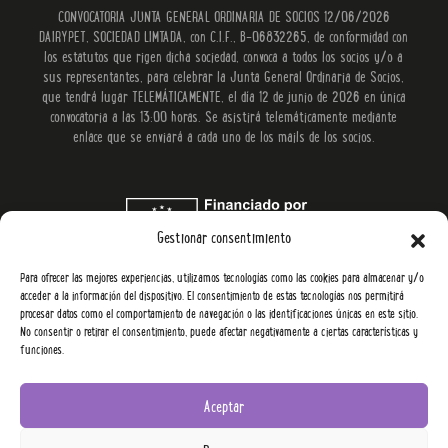
CONVOCATORIA JUNTA GENERAL ORDINARIA DE SOCIOS 12/06/2026
DAIRYPET, SOCIEDAD LIMTADA, con C.I.F., B-06832265, de conformidad con
los estatutos que rigen dicha sociedad, convoca a todos los socios y/o a
sus representantes, para celebrar la Junta General Ordinaria de Socios,
que tendrá lugar TELEMÁTICAMENTE, el día 12 de junio de 2026 en única
convocatoria a las 13:00 horas. Se asistirá telemáticamente mediante
enlace que se enviará a cada uno de los mails de los socios.
Gestionar consentimiento
Para ofrecer las mejores experiencias, utilizamos tecnologías como las cookies para almacenar y/o
acceder a la información del dispositivo. El consentimiento de estas tecnologías nos permitirá
procesar datos como el comportamiento de navegación o las identificaciones únicas en este sitio.
No consentir o retirar el consentimiento, puede afectar negativamente a ciertas características y
funciones.
Aceptar
YowUp 2026.