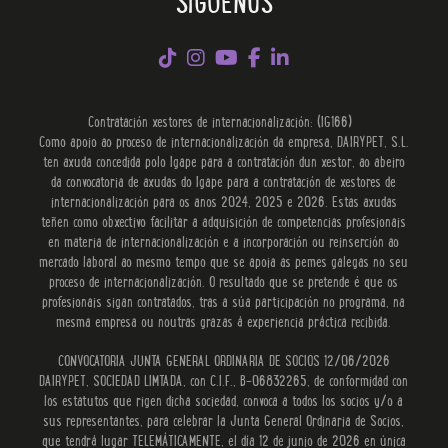
SÍGUENOS
Contratación xestores de internacionalización: (IG166)
Como apoio ao proceso de internacionalización da empresa, DAIRYPET, S.L.
ten axuda concedida polo Igape para a contratación dun xestor, ao abeiro
da convocatoria de axudas do Igape para a contratación de xestores de
internacionalización para os anos 2024, 2025 e 2026. Estas axudas
teñen como obxectivo facilitar a adquisición de competencias profesionais
en materia de internacionalización e a incorporación ou reinserción ao
mercado laboral ao mesmo tempo que se apoia as pemes galegas no seu
proceso de internacionalización. O resultado que se pretende é que os
profesionais sigan contratados, tras a súa participación no programa, na
mesma empresa ou noutras grazas á experiencia práctica recibida.
CONVOCATORIA JUNTA GENERAL ORDINARIA DE SOCIOS 12/06/2026
DAIRYPET, SOCIEDAD LIMTADA, con C.I.F., B-06832265, de conformidad con
los estatutos que rigen dicha sociedad, convoca a todos los socios y/o a
sus representantes, para celebrar la Junta General Ordinaria de Socios,
que tendrá lugar TELEMÁTICAMENTE, el día 12 de junio de 2026 en única