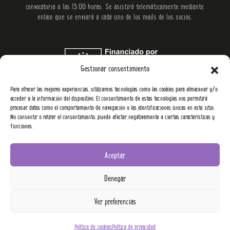
convocatoria a las 13:00 horas. Se asistirá telemáticamente mediante
enlace que se enviará a cada uno de los mails de los socios.
Gestionar consentimiento
Para ofrecer las mejores experiencias, utilizamos tecnologías como las cookies para almacenar y/o
acceder a la información del dispositivo. El consentimiento de estas tecnologías nos permitirá
procesar datos como el comportamiento de navegación o las identificaciones únicas en este sitio.
No consentir o retirar el consentimiento, puede afectar negativamente a ciertas características y
funciones.
Aceptar
YowUp 2026.
Denegar
Política de privacidad y aviso legal
Política de cookies
Subvenciones
Ver preferencias
Política de cookies
Política de privacidad