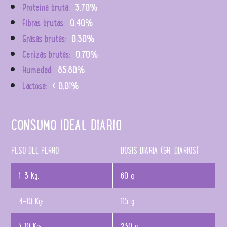
Proteína bruta:
3,70%
Fibras brutas:
0,40%
Grasas brutas:
0,30%
Cenizas brutas:
0,70%
Humedad:
85,80%
Lactosa:
< 0,01%
CONSUMO IDEAL DIARIO
PESO DEL PERRO
DOSIS DIARIA (GR. DIARIOS)
1-3 Kg:
60 g
4-10 Kg:
115 g
> 10 Kg:
230 g