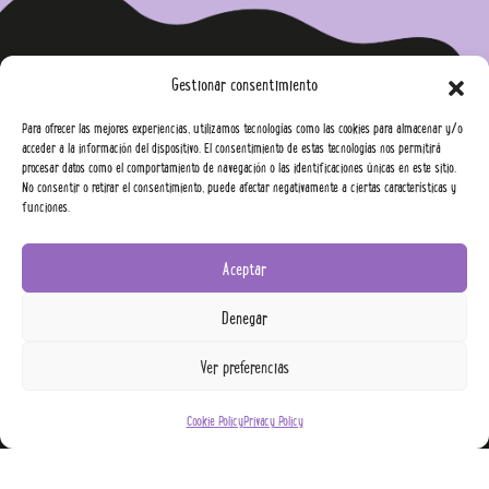
Gestionar consentimiento
Para ofrecer las mejores experiencias, utilizamos tecnologías como las cookies para almacenar y/o
acceder a la información del dispositivo. El consentimiento de estas tecnologías nos permitirá
procesar datos como el comportamiento de navegación o las identificaciones únicas en este sitio.
No consentir o retirar el consentimiento, puede afectar negativamente a ciertas características y
funciones.
Aceptar
CONTACT US
Denegar
info@yowup.com
Ver preferencias
FOLLOW US
Cookie Policy
Privacy Policy