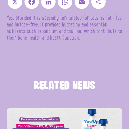
X
Facebook
LinkedIn
WhatsApp
Email
Share
Yes, provided it is specially formulated for cats, is fat-free
and lactose-free. It provides hydration and essential
nutrients such as calcium and taurine, which contribute to
their bone health and heart function.
RELATED NEWS