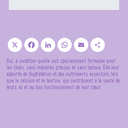
X
Facebook
LinkedIn
WhatsApp
Email
Partager
Oui, à condition qu’elle soit spécialement formulée pour
les chats, sans matières grasses et sans lactose. Elle leur
apporte de l’hydratation et des nutriments essentiels tels
que le calcium et la taurine, qui contribuent à la santé de
leurs os et au bon fonctionnement de leur cœur.