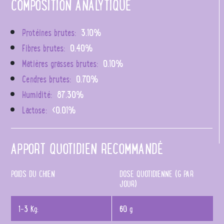
COMPOSITION ANALYTIQUE
Protéines brutes:
3.10%
Fibres brutes:
0.40%
Matières grasses brutes:
0.10%
Cendres brutes:
0.70%
Humidité:
87.30%
Lactose:
<0.01%
APPORT QUOTIDIEN RECOMMANDÉ
POIDS DU CHIEN
DOSE QUOTIDIENNE (G PAR
JOUR)
1-3 Kg:
60 g