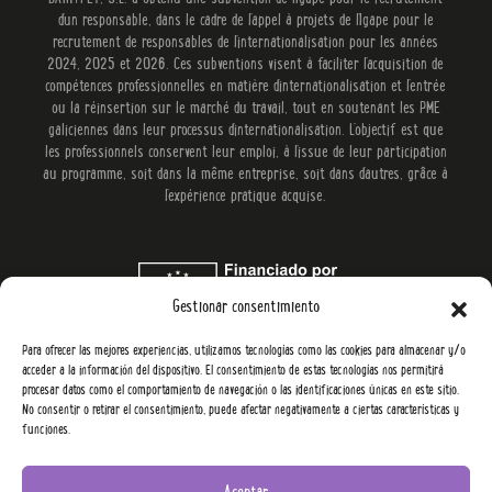
d'un responsable, dans le cadre de l'appel à projets de l'Igape pour le
recrutement de responsables de l'internationalisation pour les années
2024, 2025 et 2026. Ces subventions visent à faciliter l'acquisition de
compétences professionnelles en matière d'internationalisation et l'entrée
ou la réinsertion sur le marché du travail, tout en soutenant les PME
galiciennes dans leur processus d'internationalisation. L'objectif est que
les professionnels conservent leur emploi, à l'issue de leur participation
au programme, soit dans la même entreprise, soit dans d'autres, grâce à
l'expérience pratique acquise.
Gestionar consentimiento
Para ofrecer las mejores experiencias, utilizamos tecnologías como las cookies para almacenar y/o
acceder a la información del dispositivo. El consentimiento de estas tecnologías nos permitirá
procesar datos como el comportamiento de navegación o las identificaciones únicas en este sitio.
No consentir o retirar el consentimiento, puede afectar negativamente a ciertas características y
funciones.
Aceptar