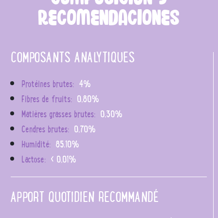
RECOMENDACIONES
COMPOSANTS ANALYTIQUES
Protéines brutes:
4%
Fibres de fruits:
0,80%
Matières grasses brutes:
0,30%
Cendres brutes:
0,70%
Humidité:
85.10%
Lactose:
< 0,01%
APPORT QUOTIDIEN RECOMMANDÉ