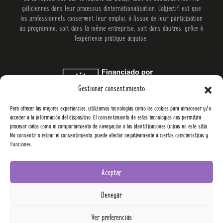
galiciennes dans leur processus d'internationalisation. L'objectif est que
les professionnels conservent leur emploi, à l'issue de leur participation
au programme, soit dans la même entreprise, soit dans d'autres, grâce à
l'expérience pratique acquise.
Gestionar consentimiento
Para ofrecer las mejores experiencias, utilizamos tecnologías como las cookies para almacenar y/o
acceder a la información del dispositivo. El consentimiento de estas tecnologías nos permitirá
procesar datos como el comportamiento de navegación o las identificaciones únicas en este sitio.
No consentir o retirar el consentimiento, puede afectar negativamente a ciertas características y
funciones.
Aceptar
YowUp 2026.
Denegar
Politique de confidentialité
Politique en matière de cookies
Ver preferencias