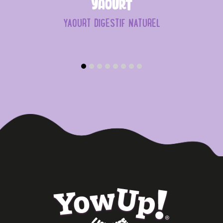
Yaourt
YAOURT DIGESTIF NATUREL