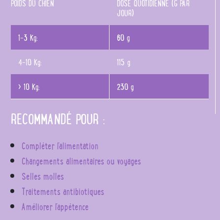
POIDS DU CHIEN
DOSE QUOTIDIENNE (G PAR
JOUR)
1-3 Kg:
60 g
4-10 Kg:
115 g
> 10 Kg:
230 g
RECOMMANDÉ POUR :
Compléter l'alimentation
Changements alimentaires ou voyages
Selles molles
Traitements antibiotiques
Améliorer l'appétence