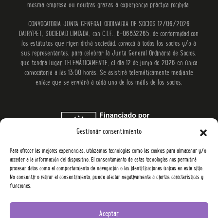
mesma empresa ou noutras grazas á experiencia práctica recibida.
CONVOCATORIA JUNTA GENERAL ORDINARIA DE SOCIOS 12/06/2026
DAIRYPET, SOCIEDAD LIMTADA, con C.I.F., B-06832265, de conformidad con
los estatutos que rigen dicha sociedad, convoca a todos los socios y/o a
sus representantes, para celebrar la Junta General Ordinaria de Socios,
que tendrá lugar TELEMÁTICAMENTE, el día 12 de junio de 2026 en única
convocatoria a las 13:00 horas. Se asistirá telemáticamente mediante
enlace que se enviará a cada uno de los mails de los socios.
Gestionar consentimiento
Para ofrecer las mejores experiencias, utilizamos tecnologías como las cookies para almacenar y/o
acceder a la información del dispositivo. El consentimiento de estas tecnologías nos permitirá
procesar datos como el comportamiento de navegación o las identificaciones únicas en este sitio.
No consentir o retirar el consentimiento, puede afectar negativamente a ciertas características y
funciones.
Aceptar