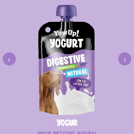
‹
›
Yogur
YOGUR DIGESTIVE NATURAL