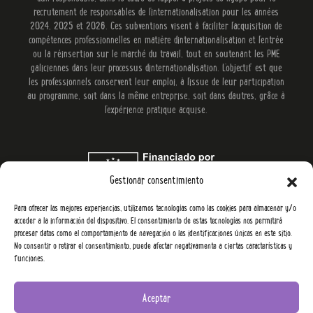
recrutement de responsables de l'internationalisation pour les années
2024, 2025 et 2026. Ces subventions visent à faciliter l'acquisition de
compétences professionnelles en matière d'internationalisation et l'entrée
ou la réinsertion sur le marché du travail, tout en soutenant les PME
galiciennes dans leur processus d'internationalisation. L'objectif est que
les professionnels conservent leur emploi, à l'issue de leur participation
au programme, soit dans la même entreprise, soit dans d'autres, grâce à
l'expérience pratique acquise.
Gestionar consentimiento
Para ofrecer las mejores experiencias, utilizamos tecnologías como las cookies para almacenar y/o
acceder a la información del dispositivo. El consentimiento de estas tecnologías nos permitirá
procesar datos como el comportamiento de navegación o las identificaciones únicas en este sitio.
No consentir o retirar el consentimiento, puede afectar negativamente a ciertas características y
funciones.
Aceptar