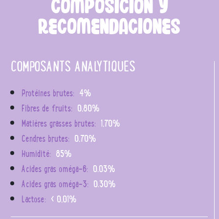
COMPOSICIÓN Y
RECOMENDACIONES
COMPOSANTS ANALYTIQUES
Protéines brutes:
4%
Fibres de fruits:
0,80%
Matières grasses brutes:
1,70%
Cendres brutes:
0,70%
Humidité:
85%
Acides gras oméga-6:
0.03%
Acides gras oméga-3:
0.30%
Lactose:
< 0,01%