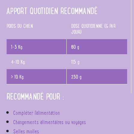
APPORT QUOTIDIEN RECOMMANDÉ
POIDS DU CHIEN
DOSE QUOTIDIENNE (G PAR
JOUR)
1-3 Kg:
60 g
4-10 Kg:
115 g
> 10 Kg:
230 g
RECOMMANDÉ POUR :
Compléter l'alimentation
Changements alimentaires ou voyages
Selles molles